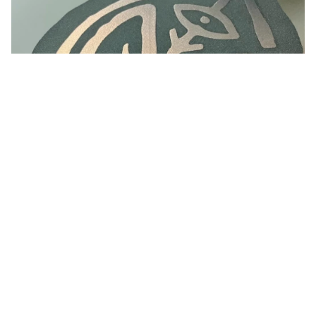
Lasersnijden
Lasersnijden voor verfijnde en gepersonaliseerde ontwerpen. Van
stoffen tot patches, creëren we met precisie en vakmanschap
unieke producten