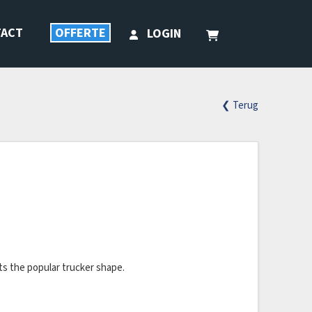
TACT
OFFERTE
LOGIN
❮ Terug
ts the popular trucker shape.