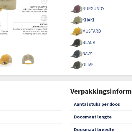
BURGUNDY
KHAKI
MUSTARD
BLACK
NAVY
OLIVE
Verpakkingsinform
aantal stuks per doos
doosmaat lengte
doosmaat breedte