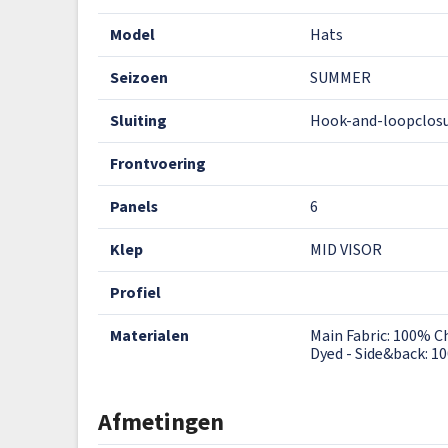
model
Hats
seizoen
SUMMER
sluiting
Hook-and-loopclos
frontvoering
panels
6
klep
MID VISOR
profiel
materialen
Main Fabric: 100% C
Dyed - Side&back: 1
Afmetingen