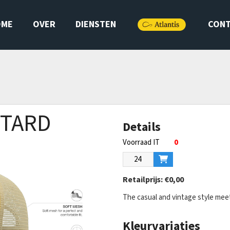
OME
OVER
DIENSTEN
CON
TARD
Details
0
Retailprijs:
€0,00
The casual and vintage style mee
Kleurvariaties