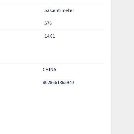
53 Centimeter
576
14.01
CHINA
8028661365940