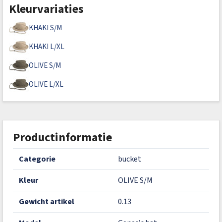
Kleurvariaties
KHAKI S/M
KHAKI L/XL
OLIVE S/M
OLIVE L/XL
Productinformatie
categorie
bucket
kleur
OLIVE S/M
gewicht artikel
0.13