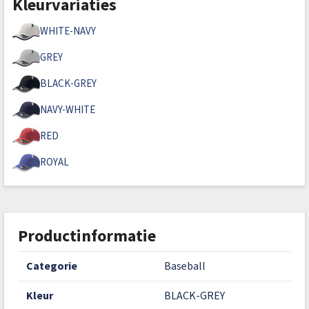
Kleurvariaties
WHITE-NAVY
GREY
BLACK-GREY
NAVY-WHITE
RED
ROYAL
Productinformatie
categorie
Baseball
kleur
BLACK-GREY